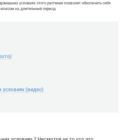
омашних условиях этого растения позволит обеспечить себя
апасом на длительный период
фото)
 условиях (видео)
их условиях ? Несмотря на то что это