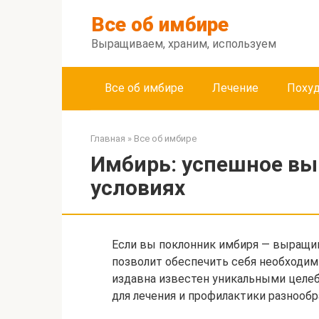
Перейти
Все об имбире
к
контенту
Выращиваем, храним, используем
Все об имбире
Лечение
Поху
Главная
»
Все об имбире
Имбирь: успешное в
условиях
Если вы поклонник имбиря — выращив
позволит обеспечить себя необходим
издавна известен уникальными целе
для лечения и профилактики разнообр